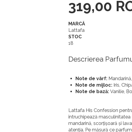
319,00 R
MARCĂ
Lattafa
STOC
18
Descrierea Parfumul
Note de vârf:
Mandarină,
Note de mijloc:
Iris, Chi
Note de bază:
Vanilie, B
Lattafa His Confession pentru
întruchipează masculinitatea
mandarină, scorțișoară și lav
atenția. Pe măsură ce parfumu