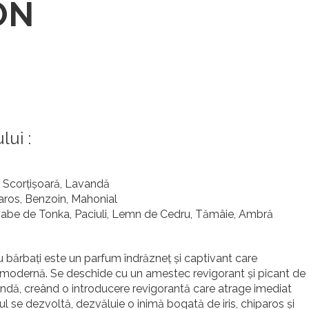
ON
ui :
 Scorțișoară, Lavandă
paros, Benzoin, Mahonial
oabe de Tonka, Paciuli, Lemn de Cedru, Tămâie, Ambră
 bărbați este un parfum îndrăzneț și captivant care
 modernă. Se deschide cu un amestec revigorant și picant de
andă, creând o introducere revigorantă care atrage imediat
l se dezvoltă, dezvăluie o inimă bogată de iris, chiparos și