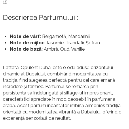
15
Descrierea Parfumului :
Note de vârf:
Bergamotă, Mandarină
Note de mijloc:
Iasomie, Trandafir, Șofran
Note de bază:
Ambră, Oud, Vanilie
Lattafa, Opulent Dubai este o odă adusă orizontului
dinamic al Dubaiului, combinând modernitatea cu
tradiția, fiind alegerea perfectă pentru cei care emană
încredere și farmec. Parfumul se remarcă prin
persistența sa îndelungată și sillage-ul impresionant,
caracteristici apreciate în mod deosebit în parfumeria
arabă. Acest parfum încântător îmbină armonios tradiția
orientală cu modernitatea vibrantă a Dubaiului, oferind o
experiență senzorială de neuitat.