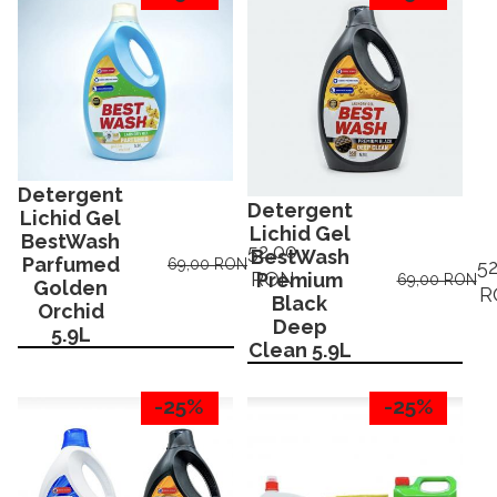
Detergent
Detergent
Lichid Gel
Lichid Gel
BestWash
52,00
BestWash
Parfumed
52
69,00 RON
RON
Premium
69,00 RON
Golden
R
Black
Orchid
Deep
5.9L
Clean 5.9L
-25%
-25%