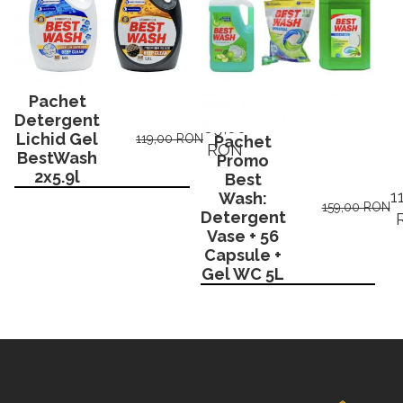
Pachet
Detergent
89,00
Lichid Gel
119,00 RON
Pachet
RON
BestWash
Promo
2x5.9l
Best
1
Wash:
159,00 RON
Detergent
Vase + 56
Capsule +
Gel WC 5L