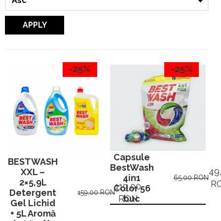
APPLY
-25%
-25%
Capsule
BESTWASH
BestWash
49
XXL –
4in1
65,00 RON
2×5,9L
R
119,00
Color 56
Detergent
159,00 RON
buc
RON
Gel Lichid
+ 5L Aromă