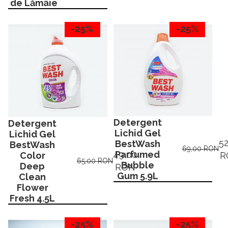
de Lămâie
-25%
-25%
Detergent
Detergent
Lichid Gel
Lichid Gel
52
BestWash
BestWash
69,00 RON
Parfumed
49,00
R
Color
65,00 RON
Bubble
Deep
RON
Gum 5.9L
Clean
Flower
Fresh 4.5L
-25%
-25%